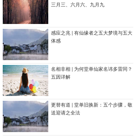
三月三、六月六、九月九
感应之兆 | 有仙缘者之五大梦境与五大
体感
名相非相 | 为何堂单仙家名讳多雷同？
五因详解
更替有道 | 堂单旧换新：五个步骤，敬
送迎请之全法