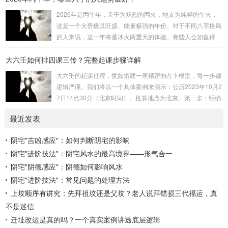
速喜：位于中指指尖，属火，朱雀，主数3、6、9，吉。赤
2026年是丙午年，天干为炽烈的丙火，地支为纯粹的午火，
口：位于无名指指尖，属金，白虎，主数4、1、2，凶。小
这是一个火势极其旺盛、能量极强的年份。对于不同八字格局
吉：位于无名指根部，属木，六合，主数5、3、8，吉。空
的人来说，这一年将是冰火两重天的体验。有些人会如鱼得
亡：位于中指根部，属土，勾陈，...
水，运势冲天；而有些人则会倍感煎熬，挑战重重。核心原
大六壬如何排四课三传？完整起课步骤详解
理：吉凶在于平衡与需求八字讲究五行平衡与“喜用神”。喜用
神就是那个能对你的命局起到最好平衡、补助作用的五行。20
大六壬的起课过程，犹如搭建一座精密的占卜模型，每一步都
26年丙午，是火力全开的一年。因此：八字命局中“喜火”、“用
逻辑严谨。我们将以一个具体案例来演示：公历2023年10月2
火”的人，等于得到了天地最强能量的帮助，犹如天降神助，
7日14点30分（北京时间）。推算地点为北京。第一步：明确
运势自然一飞冲天。八字命局中“忌火”的人...
概念与准备工具四课：事物的四个发展阶段或矛盾的四个层
最近发表
面。它是分析事体现状的基石。三传：事物发展、演变的三个
核心过程（发用、移易、归计）。它是推演事态发展的主线。
阴宅"吉凶感应"：如何判断阴宅的影响
你需要：一张空白的天地盘（内含十二地支）、月将、当天日
阴宅"进阶技法"：阴宅风水的最高境界——形气合一
干日支。第二步：核心步骤——排四课四课是“三传”之母，此
步必须精准。1. 定月将（布“天盘”的...
阴宅"阴德感应"：阴德如何影响风水
阴宅"进阶技法"：常见问题的处理方法
上坟顺序有讲究：先拜祖坟还是父坟？老人说拜错损三代福运，真
不是迷信
迁址改运是真的吗？一个真实案例讲透底层逻辑