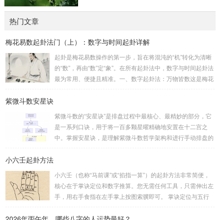
热门文章
梅花易数起卦法门（上）：数字与时间起卦详解
起卦是梅花易数操作的第一步，旨在将混沌的“机”转化为清晰
的“数”，再由“数”定“象”。在所有起卦法中，数字与时间起卦法
最为常用、便捷且精准。一、数字起卦法：万物皆数这是梅花
易数最核心的起卦方法。任何一组数字，只要它是“偶然”得到
紫微斗数安星诀
的，都可以用来起卦。步骤：分拆数字：将得到的一组数字
（通常是三位数）分成两半。前几位数为上卦，后几位数为下
紫微斗数的“安星诀”是排盘过程中最核心、最精妙的部分，它
卦。如果数字是偶数位，则前后平分；如果是奇数位，则前部
是一系列口诀，用于将一百多颗星曜精确地安置在十二宫之
分比后部分少一位。例如，数字 256：前一位 2 为上卦后两
中。掌握安星诀，是理解紫微斗数哲学架构和进行手动排盘的
位...
基础。一、 安星诀的核心框架安星诀并非单一口诀，而是一
小六壬起卦方法
个完整的系统，遵循严格的步骤。其核心顺序是：定紫微 →
安十四主星 → 布辅星 → 排四化。整个排盘流程与安星诀的依
小六壬（也称“马前课”或“掐指一算”）的起卦方法非常简便，
赖关系，可以清晰地通过下图展现：二、 核心安星诀详解1.
核心在于掌诀定位和数字推算。您无需任何工具，只需伸出左
安紫微星诀（定帝星）这是所有安星的第一步，至关重要。口
手，用右手食指在左手掌上按图索骥即可。 掌诀定位与五行
诀：紫微天机星逆行，隔一阳武天同行，...
属性：大安：位于食指根部，属木，青龙，主数1、4、5，大
2026年丙午年，哪些八字的人运势最好？
吉。留连：位于食指指尖，属水，玄武，主数2、7、8，凶。