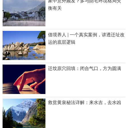
家中意外频发？多与阴宅环境格局失
衡有关
借境养人 | 一个真实案例，讲透迁址改
运的底层逻辑
迁坟原穴回填：闭合气口，方为圆满
救贫黄泉秘法详解：来水吉，去水凶