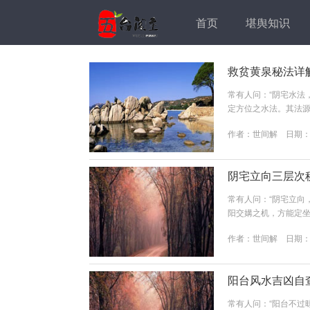
首页
堪舆知识
救贫黄泉秘法详
常有人问：“阴宅水法
定方位之水法。其法源
本概念黄泉在风水学
作者：
世间解
日期：20
地下水脉，为气场之
定方位之去水大凶八
水宗师杨筠松（号救贫）
阴宅立向三层次
常有人问：“阴宅立向
阳交媾之机，方能定
女之事，乃风水术语
作者：
世间解
日期：20
来源：太阳、天光、
相遇、相合、且最终趋
庇之功。形峦层面之阴阳
阳台风水吉凶自
常有人问：“阳台不过