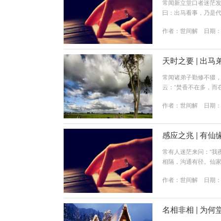
常闻新立堂口者迷茫发
曰：出马看事，乃是
池，不仅误人，更易
作者：
世间解
日期：20
章：看事前之准备—
弟子之肉身，仅为“器
号，若无香，则如手机
天时之要 | 出
常闻诸弟子勤修不辍
云：“焚香不在多，而
时。于此三日修行，
作者：
世间解
日期：20
章：总论——何谓“重
中，“重日”乃天地交
通畅，故为弟子与仙师沟
感应之兆 | 有
常有人迷茫来问：“我
相隔，沟通有径。仙
错失良机。今日便将
作者：
世间解
日期：20
因果。第一章：五大梦
梦到穿古装之人、动
面目。关键特征：此梦反
名相非相 | 为