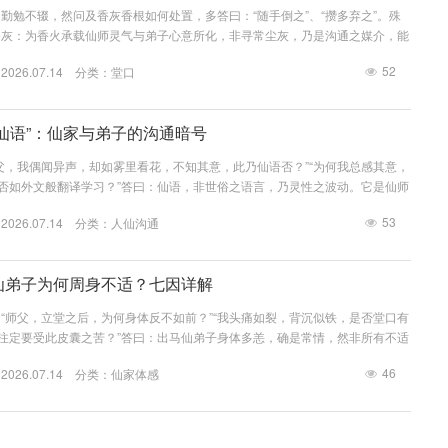
勤勉不辍，然问及香灰香根如何处置，多答曰：“随手倒之”、“攒多弃之”。殊
香灰：为香火承载仙师灵气与弟子心意所化，非寻常尘灰，乃是沟通之媒介，能
火燃尽后之“骨架”，亦是信号连接之残迹，非无用之物。处理不当，非但有损
52
26.07.14 分类：
堂口
断信息，影响道场清静，转好运为滞运。今日便将此中法度，详述分明。第一
灰香根为何物？香灰为何物？香在焚燃过程中，不仅燃烧物质，更承载了弟子的
持。故而，香灰...
密“仙语”：仙家与弟子的沟通暗号
父，我偶闻异声，却如雾里看花，不知其意，此乃仙语否？”“为何我总感其意，
能否如外文般翻译学习？”答曰：仙语，非世俗之语言，乃灵性之波动。它是仙师
在“感”而非“听”，重在“悟”而非“译”。今日，贫道便为诸位揭开仙语之真容。
53
26.07.14 分类：
人仙沟通
仙语？仙语，并非一种固定的“方言”或“外语”，而是高维度的信息传递方式。
号，仙家发出的是清晰稳定的波频，但弟子若未调准频道，接收到的便是“滋
马仙弟子为何周身不适？七因详解
“师父，立堂之后，为何身体反不如前？”“我头痛如裂，背沉似铁，是否堂口有
否注定要受此皮囊之苦？”答曰：出马仙弟子身体多恙，确是常情，然非所有不适
明辨根源，方能对症而治，转苦为修。第一章：正本清源——身体不适之总纲出
46
26.07.14 分类：
仙家体感
分为三大类：修行之“功”：如打窍、踩窍，为仙师助力，乃必经之路。因果
亲债主，为业力显化，需诚心化解。心性之“病”：如情绪压抑、心态失衡，为身
日详...