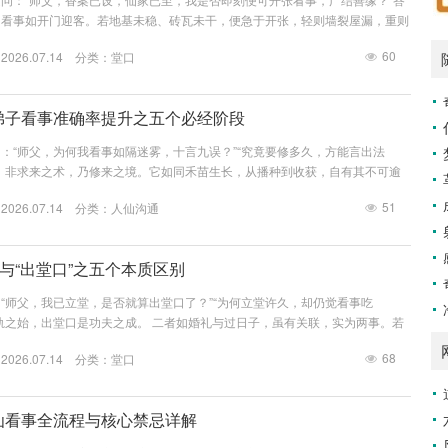
，看事如开门迎客。若地基未稳、砖瓦未干，便急于开张，轻则墙裂屋漏，重则
，急不来，亦乱不得。今日便将立堂初期看事之五项铁律，为诸位新弟子一一阐
60
26.07.14 分类：
堂口
—立堂不等于可以看事（需经磨合）核心要义：仪式完成，仅是“领证”，尚
仙家请回“家”，但家里如何相处、如何配合，还需时间打磨。磨合期关键任务：
的沟通习惯，...
马弟子看事准确率提升之五个必经阶段
：“师父，为何我看事如隔迷雾，十言九误？”“究竟要修多久，方能言出法
，非求来之术，乃修来之境。它如同禾苗生长，从播种到收获，自有其不可逾
这准确率提升的五个必经阶段，详尽剖析，以解诸君之惑。第一章：阶段一——
51
26.07.14 分类：
人仙沟通
约0-3个月）状态画像：如雾里看花，水中望月。信息零散混乱，难以拼凑成
中越是慌乱，结果错得越离谱。根本原因：仙家未稳：初立堂如新房入住，仙家
信息传递通道未完...
堂”与“出堂口”之五个本质区别
“师父，我已立堂，是否就算出堂口了？”“为何立堂许久，却仍觉看事吃
轨之始，出堂口是功夫之成。 二者如婚礼与过日子，虽有关联，实为两事。若
功近利之心，反成修行路上之障碍。今日便为诸位详述此二者之五个本质区别。
68
26.07.14 分类：
堂口
质不同（仪式 vs 状态）立堂（仪式）如新婚典礼，是一场正式确立关系的仪
、焚香、落座等流程，确立弟子与仙家的正式盟约。出堂口（状态）如婚后生
与仙家磨合日久，...
马仙看事全流程与核心禁忌详解