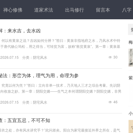
禅心修佛
道家术法
出马修行
留言本
八字
解：来水吉，去水凶
，何以有黄泉之说？吉凶如何分辨？”答曰：黄泉非指地府之水，乃风水术中特
梅
于唐代杨公筠松，用之得当，可转贫为富，故称“救贫黄泉”。第一章：黄泉基
中有两层含义：理气之黄泉：指特定方位之来去水，关乎吉凶。形峦之黄泉：指
30
26.07.15 分类：
阴宅风水
载体。黄泉的三种分类：类型含义吉凶救贫黄泉特定方位之来水大吉劫煞黄泉特
路黄泉八个方位之黄泉视来去而定第二章：救贫黄泉之来源救贫黄泉，乃唐代风
所传。杨救贫（...
秘法：形峦为体，理气为用，命理为参
紫
，究竟以何为凭？”答曰：立向非单一技术，乃天地人三才之综合考量。先识阴
坐向收放之妙。第一章：阴阳交媾——生气之本何谓阴阳交媾？阴阳交媾，非男
。指天气（阳）与地气（阴）在穴位处相互交合，从而孕育生气的过程。阳气之
46
26.07.15 分类：
阴宅风水
山脉之刚健。阴气之来源：地脉、水气、穴位之柔静。交媾之条件：阴阳二气须
于平衡。核心口诀：“阴阳交媾，生气乃生。”无交媾则无生气，无生气则无荫
小
：阳形：山体高...
查：五宜五忌，不可不知
晾衣之处，亦有风水讲究乎？”此问差矣。阳台为家宅最接近外界之所在，是气