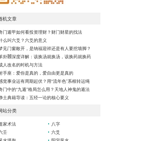
随机文章
奇门遁甲如何看投资理财？财门财星的找法
什么叫六爻？六爻的意义
梦见门窗敞开，是纳福迎祥还是有人要挖墙脚？
革卦䷰深度详解：该换汤就换汤，该换药就换药
成人改名的时机与方法
射手座：爱你是真的，爱自由更是真的
感觉事业运有周期起伏？用“流年色”系根转运绳
奇门中的“九遁”格局怎么用？天地人神鬼的遁法
净土典籍导读：五经一论的核心要义
网站分类
道家术法
八字
六壬
六爻
风水堪舆
阳宅风水