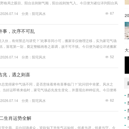
视野格局之眼目。阳台吉则财气顺，阳台凶则煞气入。今日便为诸位详列阳台风
对照调整。第一章：好风水的阳台环境——得气则旺阳台若面向以下环境，则为
67
26.07.14 分类：
阳宅风水
境类型风水寓意视野开阔，面向公园、花园生气充足，贵人运旺面向河流、湖泊
2
财源广进面向学校、图书馆文昌运旺，利于学业面向寺庙、道观（保持距离）气
：坏风水的阳台环...
件事，次序不可乱
房入伙，有何禁忌与讲究？”此事非同小可，搬家非仅物理迁移，实为家宅气场
新纸，落笔第一划，奠定整幅画卷之基调，故不可不慎。今日便为诸位详述搬家
大
心要诀。第一章：择日与准备——万事开头须有道第一件：择良辰吉日此为重中
52
26.07.14 分类：
阳宅风水
事，须择吉而行。避凶：避开农历七月（鬼月）；避开与家中成员属相相冲之
标注“宜入宅”之吉日；天气宜晴朗，寓意“一路阳光”。时辰：以上午7至11点为
搬迁。下...
吉兆，遇之则喜
来总觉得家中气场不同，是否意味着将有喜事临门？”此问切中肯綮。风水之
”。当好运即将来临时，家宅气场必先发生变化，并显现出种种征兆。今日便将
八种家宅兴旺之兆，一一列举，以供诸位明察秋毫。第一兆：植物骤然繁茂（生
62
26.07.14 分类：
阳宅风水
绿植无缘由地枝繁叶茂，叶片油亮反光，或多年未开花的植物突然绽放。原理：
气场之好坏。其繁茂乃家中“生气”与“阳气”充盈之象。木能生火，火主事业与
的前奏。对照...
十二生肖运势全解
已行至中局。后台问询者众，皆欲知下半年气运如何，何者当进，何者当守。今