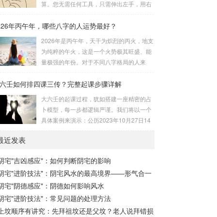
算。您无需任何工具，只需伸出左手，用右
流程与安星诀的依赖关系，可以清晰地通过
手食指在左手掌上按图索骥即可。 掌诀定位
下图展现：二、 核心安星诀详解1. 安紫微星
026年丙午年，哪些八字的人运势最好？
与五行属性：大安：位于食指根部，属木，
诀（定帝星）这是所有安星的第一步，至关
青龙，主数1、4、5，大吉。留连：位于食
2026年是丙午年，天干为炽烈的丙火，地支
重要。口诀：紫微天机星逆行，隔一阳武天
指指尖，属水，玄武，主数2、7、8，凶。
为纯粹的午火，这是一个火势极其旺盛、能
同行，...
速喜：位于中指指尖，属火，朱雀，主数
量极强的年份。对于不同八字格局的人来
3、6、9，吉。赤口：位于无名指指尖，属
说，这一年将是冰火两重天的体验。有些人
金，白虎，主数4、1、2，凶。小吉：位于
六壬如何排四课三传？完整起课步骤详解
会如鱼得水，运势冲天；而有些人则会倍感
无名指根部，属木，六合，主数5、3、8，
煎熬，挑战重重。核心原理：吉凶在于平衡
大六壬的起课过程，犹如搭建一座精密的占
吉。空亡：位于中指根部，属土，勾陈，...
与需求八字讲究五行平衡与“喜用神”。喜用
卜模型，每一步都逻辑严谨。我们将以一个
神就是那个能对你的命局起到最好平衡、补
具体案例来演示：公历2023年10月27日14
助作用的五行。2026年丙午，是火力全开的
点30分（北京时间）。推算地点为北京。第
一年。因此：八字命局中“喜火”、“用火”的
最近发表
一步：明确概念与准备工具四课：事物的四
人，等于得到了天地最强能量的帮助，犹如
个发展阶段或矛盾的四个层面。它是分析事
天降神助，运势自然一飞冲天。八字命局
阴宅"吉凶感应"：如何判断阴宅的影响
体现状的基石。三传：事物发展、演变的三
中“忌火”的人...
阴宅"进阶技法"：阴宅风水的最高境界——形气合一
个核心过程（发用、移易、归计）。它是推
演事态发展的主线。你需要：一张空白的天
阴宅"阴德感应"：阴德如何影响风水
地盘（内含十二地支）、月将、当天日干日
阴宅"进阶技法"：常见问题的处理方法
支。第二步：核心步骤——排四课四课是“三
上坟顺序有讲究：先拜祖坟还是父坟？老人说拜错损
传”之母，此步必须精准。1. 定月将（布“天