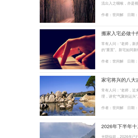
流出入之咽喉，亦是
水之核心要诀，以便
作者：
世间解
日期：20
得天独厚之吉象：环
（活水）财运亨通，
场清净，平安吉祥第二章
搬家入宅必做十
常有人问：“老师，新
的“重置”。新宅如同
入宅之完整流程与核
作者：
世间解
日期：20
之重。搬家非周末闲
日。趋吉：宜选老黄历
佳，此时阳气旺盛，最宜
家宅将兴的八大
常有人问：“老师，近
理，讲究“气聚则运兴
民间传承中最灵验的
作者：
世间解
日期：20
机之兆）现象：家中
植物最为敏感，能感知
财富，此为财气正在汇聚
2026年下半年
光阴似箭，2026年