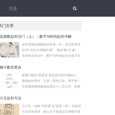
六壬
热门文章
花易数起卦法门（上）：数字与时间起卦详解
起卦是梅花易数操作的第一步，旨在将混沌
的“机”转化为清晰的“数”，再由“数”定“象”。
在所有起卦法中，数字与时间起卦法最为常
用、便捷且精准。一、数字起卦法：万物皆
微斗数安星诀
数这是梅花易数最核心的起卦方法。任何一
组数字，只要它是“偶然”得到的，都可以用
紫微斗数的“安星诀”是排盘过程中最核心、
来起卦。步骤：分拆数字：将得到的一组数
最精妙的部分，它是一系列口诀，用于将一
字（通常是三位数）分成两半。前几位数为
百多颗星曜精确地安置在十二宫之中。掌握
上卦，后几位数为下卦。如果数字是偶数
安星诀，是理解紫微斗数哲学架构和进行手
位，则前后平分；如果是奇数位，则前部分
六壬起卦方法
动排盘的基础。一、 安星诀的核心框架安星
比后部分少一位。例如，数字 256：前一
诀并非单一口诀，而是一个完整的系统，遵
小六壬（也称“马前课”或“掐指一算”）的起卦
位 2 为上卦后两位...
循严格的步骤。其核心顺序是：定紫微 →
方法非常简便，核心在于掌诀定位和数字推
安十四主星 → 布辅星 → 排四化。整个排盘