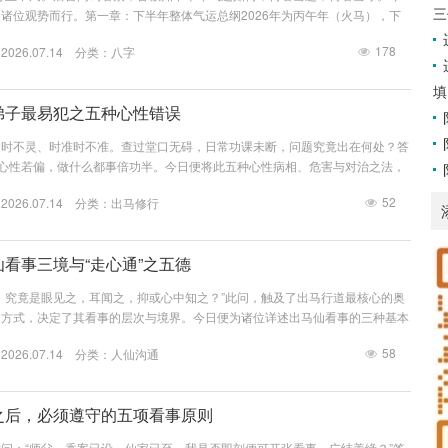
三
诸位观势而行。第一章：下半年整体气运总纲2026年为丙午年（火马），下
机、突破、变数。月份农历月份整体运势核心提示7月午月★★★★ 上升贵人
178
26.07.14 分类：
八字
未月★★★★ 稳定财运积累，宜稳扎稳打9月申月★★★★★ 爆发金水相生，
★★★★ 收获成果渐显，宜享受耕耘11月戌月★★★ 调整宜守不宜攻，防破财
填
..
马弟子最易犯之五种心性错误
灵时不灵、时准时不准。查过堂口无碍，日常功课未断，问题究竟出在何处？答
。心性若偏，做什么都事倍功半。今日便将此五种心性病相、危害与对治之法，
。错误一：分别心太重——看人下菜碟病症：见有钱者热情，见贫困者冷淡；
52
26.07.14 分类：
出马修行
对普通人敷衍。以缘主之外在条件决定自己之态度。后果：仙家看的是平等心，
，仙家感应亦对你“有别”——忽强忽弱，断断续续。对治·平等心训练：无论来
弟、姊妹。问...
马仙看事三境与“走心通”之五德
，究竟是眼见之，耳闻之，抑或心中知之？”此问，触及了出马行道最核心的奥
的方式，决定了其看事的层次与境界。今日便为诸位详述出马仙看事的三种基本
最高境界——“走心通”的五个核心特质。第一章：看事之三境——视觉、听
58
26.07.14 分类：
人仙沟通
通（视觉型）特点：信息以“画面”形式呈现。闭上眼睛可见场景回放，或睁眼
光影、颜色。优势：直观、形象，易于描述。适合人群：想象力丰富，视觉记忆
通（听觉型）特...
堂之后，必须遵守的五项看事原则
问：“师父，香案已设，仙家已至，我是否即刻便可开张看事，广结善缘？”答