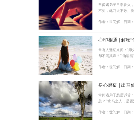
常闻诸弟子日奉香火，
不知，此乃大不敬。
量之载体。香根：为香
作者：
世间解
日期：20
恭敬之心，亦可能阻
章：基础认知——香
祈愿心念与仙家的降临加
心印相通 | 解
常有人迷茫来问：“师
却不闻其声？”“仙语
与弟子间的心印密码，贵
作者：
世间解
日期：20
第一章：总论——何谓
通俗比喻：好比电台信
啦”作响的杂音。传...
身心磨砺 | 出
常闻诸弟子愁眉诉苦：
恙？”“出马之人，是
皆为“正常磨砺”。需
作者：
世间解
日期：20
马弟子身体之反应，可
之“债”：如虚病、冤
心一体，当自我调伏。今