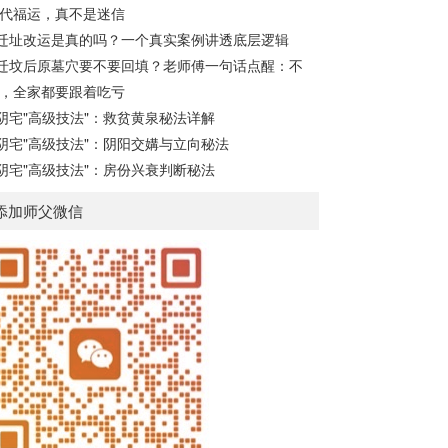
代福运，真不是迷信
盘”的...
迁址改运是真的吗？一个真实案例讲透底层逻辑
迁坟后原墓穴要不要回填？老师傅一句话点醒：不
，全家都要跟着吃亏
阴宅"高级技法"：救贫黄泉秘法详解
阴宅"高级技法"：阴阳交媾与立向秘法
阴宅"高级技法"：房份兴衰判断秘法
添加师父微信