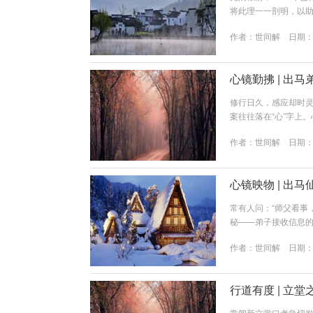
将此理一一剖明，以助
半年气运关键词为：转
作者：
世间解
日期：20
运显，宜顺势而为8月
财运之高峰10月酉月
12月亥月★★★★ 收官.
心镜勤拂 | 出
修行日久，感应却时
案往往落在“心”字上
为诸位善信一一剖明
作者：
世间解
日期：20
对“有身份”者恭敬，
非分别心。你对人有别
者何人，皆视如父母、兄
心镜映物 | 出
常有人问：“师父看事
秘——弟子接收信息
方式，并重点阐释其中
作者：
世间解
日期：20
觉、直觉第一境：走眼
时感应到对方身上的
较强之人。第二境：走耳
行道有度 | 立
常闻新立堂口者急切发