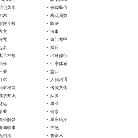
阴宅风水
殡葬民俗
相术
梅花易数
紫微斗数
阵法
表文
法事
符咒
奇门遁甲
起名
择日
太乙神数
出马修行
仙缘
仙家体感
三关
堂口
打窍
人仙沟通
仙家秘闻
传统文化
佛学知识
姻缘
财运
事业
学业
健康
周公解梦
星座塔罗
奇闻轶事
关煞
祝由术
鲁班术