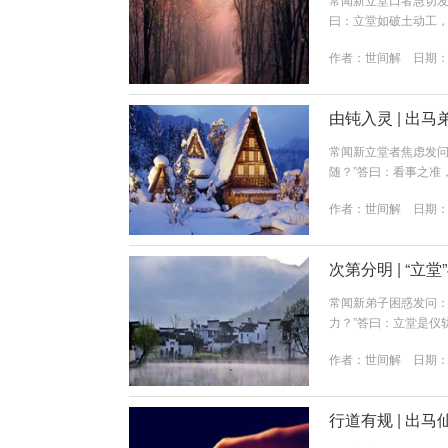
曰：立堂如破土动工
房倒人伤。行道之事
作者：
世间解
日期：20
明。第一章：原则一—
未“上岗”。立堂是将
每日香火不断：建立稳定
由钝入灵 | 出
常闻新立堂者焦虑发问
随？”答曰：看事之准
越之节律。今日便将
作者：
世间解
日期：20
完全不准期（初立堂，
意。越是想看准，心
尚在适应“新家”气场，
次第分明 | “立
常闻新弟子困惑发问：
力？”答曰：立堂是仪
混为一谈，则易生急
作者：
世间解
日期：20
第一章：区别一——性
式。通过请师、设单
活，是一种状态。当弟子
行道有规 | 出