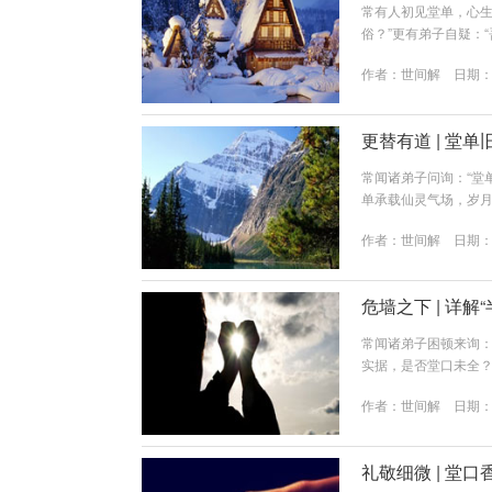
常有人初见堂单，心生
俗？”更有弟子自疑：
界之“公用密号”。其
作者：
世间解
日期：20
务，须明一理：堂单上所
电话，你呼叫的是“人
之名，即是那“人工服务.
更替有道 | 堂
常闻诸弟子问询：“堂
单承载仙灵气场，岁
日便将换堂单之判断
作者：
世间解
日期：20
时该换堂单？堂单乃
化、字迹模糊难辨。
斑。此为秽气所侵，需及
危墙之下 | 详
常闻诸弟子困顿来询：
实据，是否堂口未全？
而停工，虽具雏形，
作者：
世间解
日期：20
何为“半堂口”？通俗
规堂口是地基坚实、
半拉子工程。专业释义：
礼敬细微 | 堂