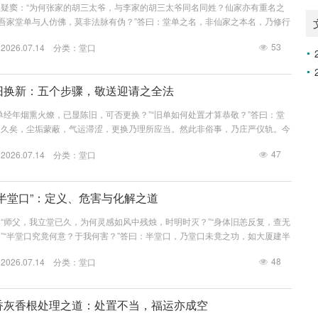
疑窦：“为何张家的胡三太爷，与李家的胡三太爷同名同姓？仙家亦有重名之
“吾家堂单与人仿佛，莫非法脉有伪？”答曰：堂单之名，非仙家之本名，乃修行
理若何？今日为诸位详述五因，以解群疑。第一章：总论——代号非真名首要之
53
26.07.14 分类：
堂口
书，乃“代号”与“职称”，而非仙家之“真名”与“身份证”。譬喻：如同拨打客服
工服务”，接听者千万，皆为此名，但为你解决问题的，是其中具体一员。堂单
..
单旧换新：五个步骤，敬送迎请之全法
单经年烟熏火燎，已显陈旧，可否更换？”“旧单如何处置才算恭敬？”答曰：堂
月久矣，尘垢蒙蔽，气运滞涩，更换乃理所应当。然此非俗事，乃庄严仪轨。今
标准、吉日良辰、详尽步骤与核心忌讳，为诸位一一厘清。第一章：缘起——何
47
26.07.14 分类：
堂口
仙家法脉之载体，出现以下情形，即为更换之机：破损严重：边角撕裂、纸质风
门面有损，灵气难聚。污浊不堪：经年香火熏染，油腻黑垢过重，或有水渍、霉
时更替。虫蛀水...
解“半堂口”：定义、危害与化解之道
“师父，我立堂已久，为何灵感如风中残烛，时明时灭？”“身体旧恙反复，查无
”“半堂口究竟何意？于我何害？”答曰：半堂口，乃堂口未竟之功，如大厦建半
实藏隐患。今日便将此中因果、利害与解厄之法，详述分明。第一章：正名——
48
26.07.14 分类：
堂口
定义：立堂仪式仅完成一半，堂口结构不全，仙家未能全部归位。好比盖房：正
梁柱俱全、门户洞开的完整宅院；半堂口则是墙未砌完、门未装好、水电不通的
具体表现...
口香灰香根处理之道：处置不当，福运亦成空