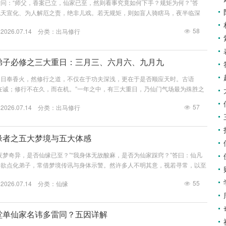
问：“师父，香案已立，仙家已至，然则看事究竟如何下手？规矩为何？”答
代天宣化、为人解厄之责，绝非儿戏。若无规矩，则如盲人骑瞎马，夜半临深
自伤。今日便将这看事之请仙、查事、化解、忌讳，从头至尾，详述分明。第一
58
26.07.14 分类：
出马修行
—请仙、报八字、踩窍第一要：请仙（搭桥引路）看事之前，必先请仙家临坛。
皿”，若无仙家入驻，则无神通可施。常见方法：燃香为引：香火乃仙家之信
无信号，信息难通。新弟...
马弟子必修之三大重日：三月三、六月六、九月九
，日奉香火，然修行之道，不仅在于功夫深浅，更在于是否顺应天时。古语
在诚；修行不在久，而在机。”一年之中，有三大重日，乃仙门气场最为殊胜之
一炷香之功可抵平日十炷。今日便为诸位详解此三节之来由、意义与仪轨。第一
57
26.07.14 分类：
出马修行
日”？三月三、六月六、九月九，皆为农历中“月日同数”之重日。在传统玄学
感、阴阳交泰之刻，能量场远较平日活跃。仙家与人间的通道亦会因此变得更为
通之黄金窗口。日...
仙缘者之五大梦境与五大体感
夜梦奇异，是否仙缘已至？”“我身体无故酸麻，是否为仙家踩窍？”答曰：仙凡
家欲点化弟子，常借梦境传讯与身体示警。然许多人不明其意，视若寻常，以至
仙缘初显时，最常见的五种梦境与五种身体反应，详尽列出，以助诸位识得自家
55
26.07.14 分类：
仙缘
境——仙家在梦中“说话”第一种梦：仙家显相此为最典型的仙缘梦境。内容：
物化形（如狐、蛇、黄鼬）、或白衣白袍的老者。梦中知其非凡，却看不清具体
复出现，醒来...
何堂单仙家名讳多雷同？五因详解