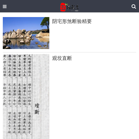
阴宅形煞断验精要
观坟直断