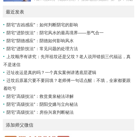
运势自然一飞冲天。八字命局中“忌火”的人...
概念与准备工具四课：事物的四个发展阶段或矛盾的四个层
最近发表
面。它是分析事体现状的基石。三传：事物发展、演变的三个
核心过程（发用、移易、归计）。它是推演事态发展的主线。
阴宅"吉凶感应"：如何判断阴宅的影响
你需要：一张空白的天地盘（内含十二地支）、月将、当天日
阴宅"进阶技法"：阴宅风水的最高境界——形气合一
干日支。第二步：核心步骤——排四课四课是“三传”之母，此
步必须精准。1. 定月将（布“天盘”的...
阴宅"阴德感应"：阴德如何影响风水
阴宅"进阶技法"：常见问题的处理方法
上坟顺序有讲究：先拜祖坟还是父坟？老人说拜错损三代福运，真
不是迷信
迁址改运是真的吗？一个真实案例讲透底层逻辑
迁坟后原墓穴要不要回填？老师傅一句话点醒：不填，全家都要跟
着吃亏
阴宅"高级技法"：救贫黄泉秘法详解
阴宅"高级技法"：阴阳交媾与立向秘法
阴宅"高级技法"：房份兴衰判断秘法
添加师父微信