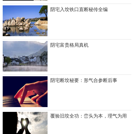
阴宅入坟铁口直断秘传全编
阴宅富贵格局真机
阴宅断坟秘要：形气合参断后事
覆验旧坟全功：峦头为本，理气为用