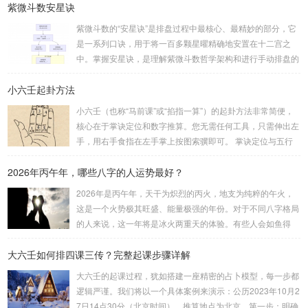
紫微斗数安星诀
的，都可以用来起卦。步骤：分拆数字：将得到的一组数字
（通常是三位数）分成两半。前几位数为上卦，后几位数为下
紫微斗数的“安星诀”是排盘过程中最核心、最精妙的部分，它
卦。如果数字是偶数位，则前后平分；如果是奇数位，则前部
是一系列口诀，用于将一百多颗星曜精确地安置在十二宫之
分比后部分少一位。例如，数字 256：前一位 2 为上卦后两
中。掌握安星诀，是理解紫微斗数哲学架构和进行手动排盘的
位...
基础。一、 安星诀的核心框架安星诀并非单一口诀，而是一
小六壬起卦方法
个完整的系统，遵循严格的步骤。其核心顺序是：定紫微 →
安十四主星 → 布辅星 → 排四化。整个排盘流程与安星诀的依
小六壬（也称“马前课”或“掐指一算”）的起卦方法非常简便，
赖关系，可以清晰地通过下图展现：二、 核心安星诀详解1.
核心在于掌诀定位和数字推算。您无需任何工具，只需伸出左
安紫微星诀（定帝星）这是所有安星的第一步，至关重要。口
手，用右手食指在左手掌上按图索骥即可。 掌诀定位与五行
诀：紫微天机星逆行，隔一阳武天同行，...
属性：大安：位于食指根部，属木，青龙，主数1、4、5，大
2026年丙午年，哪些八字的人运势最好？
吉。留连：位于食指指尖，属水，玄武，主数2、7、8，凶。
速喜：位于中指指尖，属火，朱雀，主数3、6、9，吉。赤
2026年是丙午年，天干为炽烈的丙火，地支为纯粹的午火，
口：位于无名指指尖，属金，白虎，主数4、1、2，凶。小
这是一个火势极其旺盛、能量极强的年份。对于不同八字格局
吉：位于无名指根部，属木，六合，主数5、3、8，吉。空
的人来说，这一年将是冰火两重天的体验。有些人会如鱼得
亡：位于中指根部，属土，勾陈，...
水，运势冲天；而有些人则会倍感煎熬，挑战重重。核心原
大六壬如何排四课三传？完整起课步骤详解
理：吉凶在于平衡与需求八字讲究五行平衡与“喜用神”。喜用
神就是那个能对你的命局起到最好平衡、补助作用的五行。20
大六壬的起课过程，犹如搭建一座精密的占卜模型，每一步都
26年丙午，是火力全开的一年。因此：八字命局中“喜火”、“用
逻辑严谨。我们将以一个具体案例来演示：公历2023年10月2
火”的人，等于得到了天地最强能量的帮助，犹如天降神助，
7日14点30分（北京时间）。推算地点为北京。第一步：明确