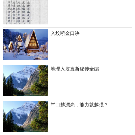
入坟断金口诀
地理入坟直断秘传全编
堂口越漂亮，能力就越强？