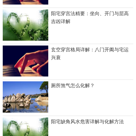
阳宅穿宫法精要：坐向、开门与层高
吉凶详解
玄空穿宫格局详解：八门开阖与宅运
兴衰
厕所煞气怎么化解？
阳宅缺角风水危害详解与化解方法