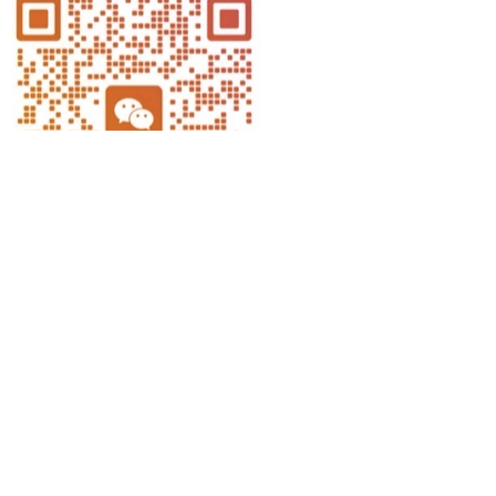
随机文章
紫微斗数与河图洛书：命盘数理结构中的宇宙数理玄机
青龙白虎：护卫之势，平衡之道
喜欢把扫帚、拖把放在门口？财神进门先被“赶”跑！
方等部《过去庄严劫千佛名经》——时空无尽的佛法视野
出马仙顺利通过三关后会有何变化？
家里水管半夜异响，不是小事，可能是“水煞”呻吟