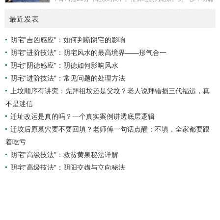
运势自然一飞冲天。八字命局中“忌火”的人...
概念与准备工具四课：事物的四个发展阶段或矛盾的四个层
最近发表
面。它是分析事体现状的基石。三传：事物发展、演变的三个
核心过程（发用、移易、归计）。它是推演事态发展的主线。
阴宅"吉凶感应"：如何判断阴宅的影响
你需要：一张空白的天地盘（内含十二地支）、月将、当天日
阴宅"进阶技法"：阴宅风水的最高境界——形气合一
干日支。第二步：核心步骤——排四课四课是“三传”之母，此
步必须精准。1. 定月将（布“天盘”的...
阴宅"阴德感应"：阴德如何影响风水
阴宅"进阶技法"：常见问题的处理方法
上坟顺序有讲究：先拜祖坟还是父坟？老人说拜错损三代福运，真
不是迷信
迁址改运是真的吗？一个真实案例讲透底层逻辑
迁坟后原墓穴要不要回填？老师傅一句话点醒：不填，全家都要跟
着吃亏
阴宅"高级技法"：救贫黄泉秘法详解
阴宅"高级技法"：阴阳交媾与立向秘法
阴宅"高级技法"：房份兴衰判断秘法
添加师父微信