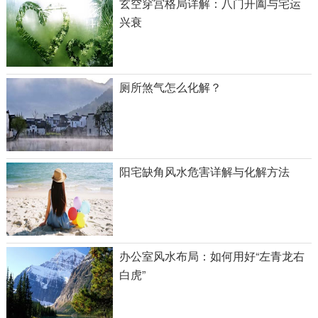
玄空穿宫格局详解：八门开阖与宅运
兴衰
厕所煞气怎么化解？
阳宅缺角风水危害详解与化解方法
办公室风水布局：如何用好“左青龙右
白虎”