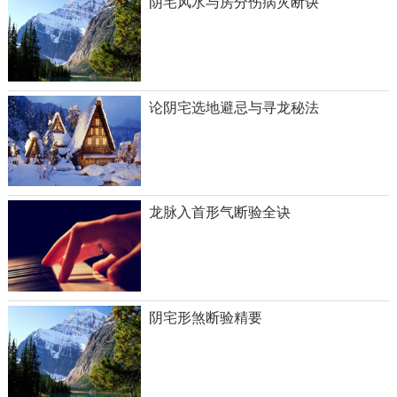
阴宅风水与房分伤病灾断诀
论阴宅选地避忌与寻龙秘法
龙脉入首形气断验全诀
阴宅形煞断验精要