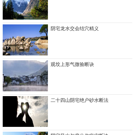
阴宅龙水交会结穴精义
观坟上形气微验断诀
二十四山阴宅绝户砂水断法