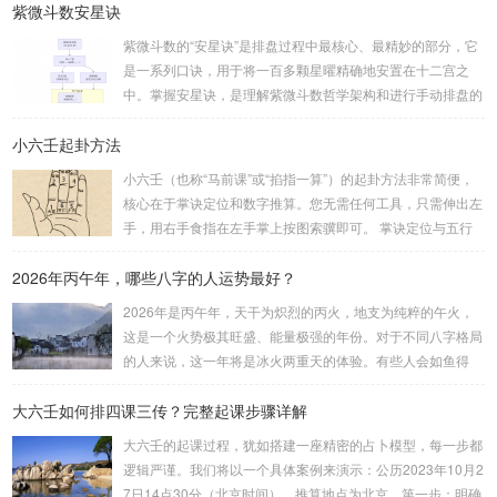
紫微斗数安星诀
的，都可以用来起卦。步骤：分拆数字：将得到的一组数字
（通常是三位数）分成两半。前几位数为上卦，后几位数为下
紫微斗数的“安星诀”是排盘过程中最核心、最精妙的部分，它
卦。如果数字是偶数位，则前后平分；如果是奇数位，则前部
是一系列口诀，用于将一百多颗星曜精确地安置在十二宫之
分比后部分少一位。例如，数字 256：前一位 2 为上卦后两
中。掌握安星诀，是理解紫微斗数哲学架构和进行手动排盘的
位...
基础。一、 安星诀的核心框架安星诀并非单一口诀，而是一
小六壬起卦方法
个完整的系统，遵循严格的步骤。其核心顺序是：定紫微 →
安十四主星 → 布辅星 → 排四化。整个排盘流程与安星诀的依
小六壬（也称“马前课”或“掐指一算”）的起卦方法非常简便，
赖关系，可以清晰地通过下图展现：二、 核心安星诀详解1.
核心在于掌诀定位和数字推算。您无需任何工具，只需伸出左
安紫微星诀（定帝星）这是所有安星的第一步，至关重要。口
手，用右手食指在左手掌上按图索骥即可。 掌诀定位与五行
诀：紫微天机星逆行，隔一阳武天同行，...
属性：大安：位于食指根部，属木，青龙，主数1、4、5，大
2026年丙午年，哪些八字的人运势最好？
吉。留连：位于食指指尖，属水，玄武，主数2、7、8，凶。
速喜：位于中指指尖，属火，朱雀，主数3、6、9，吉。赤
2026年是丙午年，天干为炽烈的丙火，地支为纯粹的午火，
口：位于无名指指尖，属金，白虎，主数4、1、2，凶。小
这是一个火势极其旺盛、能量极强的年份。对于不同八字格局
吉：位于无名指根部，属木，六合，主数5、3、8，吉。空
的人来说，这一年将是冰火两重天的体验。有些人会如鱼得
亡：位于中指根部，属土，勾陈，...
水，运势冲天；而有些人则会倍感煎熬，挑战重重。核心原
大六壬如何排四课三传？完整起课步骤详解
理：吉凶在于平衡与需求八字讲究五行平衡与“喜用神”。喜用
神就是那个能对你的命局起到最好平衡、补助作用的五行。20
大六壬的起课过程，犹如搭建一座精密的占卜模型，每一步都
26年丙午，是火力全开的一年。因此：八字命局中“喜火”、“用
逻辑严谨。我们将以一个具体案例来演示：公历2023年10月2
火”的人，等于得到了天地最强能量的帮助，犹如天降神助，
7日14点30分（北京时间）。推算地点为北京。第一步：明确