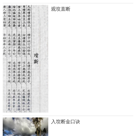
观坟直断
入坟断金口诀