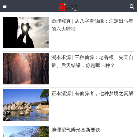
命理窥真 | 从八字看仙缘：注定出马者
的六大特征
溯本求源 | 三种仙缘：老香根、先天自
带、后天结缘，你是哪一种？
正本清源 | 有仙缘者，七种梦境之真解
地理望气辨形直断要诀