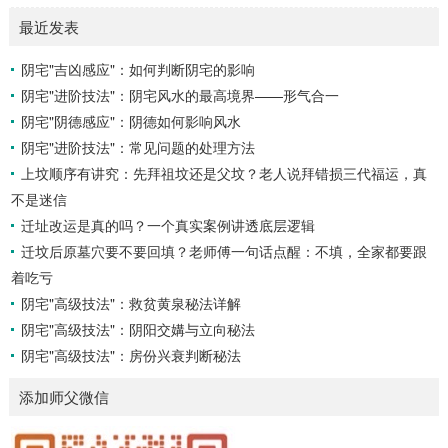
概念与准备工具四课：事物的四个发展阶段或矛盾的四个层
最近发表
面。它是分析事体现状的基石。三传：事物发展、演变的三个
核心过程（发用、移易、归计）。它是推演事态发展的主线。
阴宅"吉凶感应"：如何判断阴宅的影响
你需要：一张空白的天地盘（内含十二地支）、月将、当天日
阴宅"进阶技法"：阴宅风水的最高境界——形气合一
干日支。第二步：核心步骤——排四课四课是“三传”之母，此
步必须精准。1. 定月将（布“天盘”的...
阴宅"阴德感应"：阴德如何影响风水
阴宅"进阶技法"：常见问题的处理方法
上坟顺序有讲究：先拜祖坟还是父坟？老人说拜错损三代福运，真
不是迷信
迁址改运是真的吗？一个真实案例讲透底层逻辑
迁坟后原墓穴要不要回填？老师傅一句话点醒：不填，全家都要跟
着吃亏
阴宅"高级技法"：救贫黄泉秘法详解
阴宅"高级技法"：阴阳交媾与立向秘法
阴宅"高级技法"：房份兴衰判断秘法
添加师父微信