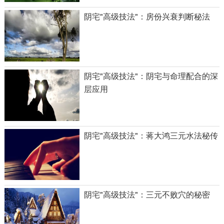
阴宅"高级技法"：房份兴衰判断秘法
阴宅"高级技法"：阴宅与命理配合的深
层应用
阴宅"高级技法"：蒋大鸿三元水法秘传
阴宅"高级技法"：三元不败穴的秘密