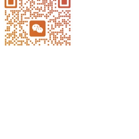
随机文章
出生自带的胎记是“前世印记”吗？
何种阴宅风水会出天才或奇人？“文笔峰”、“砚台山”的深层用法
饮食里的“五行应考局”：考前这么吃感觉更顺
卧室门对着镜子有什么影响，又该如何化解？
如何判断自己是保家仙缘分还是出马仙缘分？
红线有几种颜色？聊聊正缘与孽缘
三合风水核心：双山五行精义