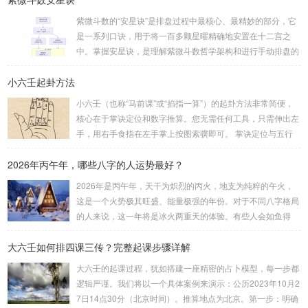
（通常是三位数）分成两半。前几位数为上卦，后几位数为下
紫微斗数的“安星诀”是排盘过程中最核心、最精妙的部分，它
卦。如果数字是偶数位，则前后平分；如果是奇数位，则前部
是一系列口诀，用于将一百多颗星曜精确地安置在十二宫之
分比后部分少一位。例如，数字 256：前一位 2 为上卦后两
中。掌握安星诀，是理解紫微斗数哲学架构和进行手动排盘的
位...
基础。一、 安星诀的核心框架安星诀并非单一口诀，而是一
小六壬起卦方法
个完整的系统，遵循严格的步骤。其核心顺序是：定紫微 →
安十四主星 → 布辅星 → 排四化。整个排盘流程与安星诀的依
小六壬（也称“马前课”或“掐指一算”）的起卦方法非常简便，
赖关系，可以清晰地通过下图展现：二、 核心安星诀详解1.
核心在于掌诀定位和数字推算。您无需任何工具，只需伸出左
安紫微星诀（定帝星）这是所有安星的第一步，至关重要。口
手，用右手食指在左手掌上按图索骥即可。 掌诀定位与五行
诀：紫微天机星逆行，隔一阳武天同行，...
属性：大安：位于食指根部，属木，青龙，主数1、4、5，大
2026年丙午年，哪些八字的人运势最好？
吉。留连：位于食指指尖，属水，玄武，主数2、7、8，凶。
速喜：位于中指指尖，属火，朱雀，主数3、6、9，吉。赤
2026年是丙午年，天干为炽烈的丙火，地支为纯粹的午火，
口：位于无名指指尖，属金，白虎，主数4、1、2，凶。小
这是一个火势极其旺盛、能量极强的年份。对于不同八字格局
吉：位于无名指根部，属木，六合，主数5、3、8，吉。空
的人来说，这一年将是冰火两重天的体验。有些人会如鱼得
亡：位于中指根部，属土，勾陈，...
水，运势冲天；而有些人则会倍感煎熬，挑战重重。核心原
大六壬如何排四课三传？完整起课步骤详解
理：吉凶在于平衡与需求八字讲究五行平衡与“喜用神”。喜用
神就是那个能对你的命局起到最好平衡、补助作用的五行。20
大六壬的起课过程，犹如搭建一座精密的占卜模型，每一步都
26年丙午，是火力全开的一年。因此：八字命局中“喜火”、“用
逻辑严谨。我们将以一个具体案例来演示：公历2023年10月2
火”的人，等于得到了天地最强能量的帮助，犹如天降神助，
7日14点30分（北京时间）。推算地点为北京。第一步：明确
运势自然一飞冲天。八字命局中“忌火”的人...