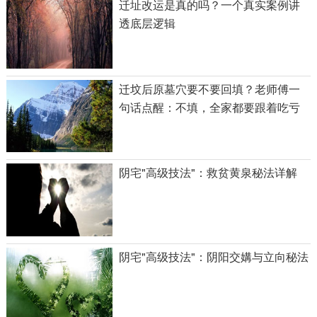
迁址改运是真的吗？一个真实案例讲
透底层逻辑
迁坟后原墓穴要不要回填？老师傅一
句话点醒：不填，全家都要跟着吃亏
阴宅"高级技法"：救贫黄泉秘法详解
阴宅"高级技法"：阴阳交媾与立向秘法