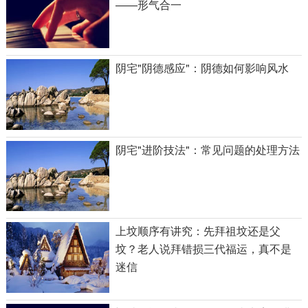
——形气合一
阴宅"阴德感应"：阴德如何影响风水
阴宅"进阶技法"：常见问题的处理方法
上坟顺序有讲究：先拜祖坟还是父
坟？老人说拜错损三代福运，真不是
迷信