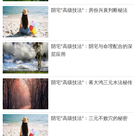
阴宅"高级技法"：房份兴衰判断秘法
阴宅"高级技法"：阴宅与命理配合的深
层应用
阴宅"高级技法"：蒋大鸿三元水法秘传
阴宅"高级技法"：三元不败穴的秘密