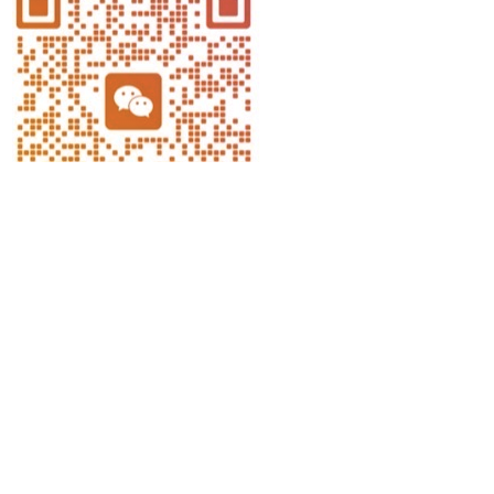
随机文章
捕鱼符、幻尸符
黄天威：黄家仙里的“宪章雷霆使”，司掌天条监察的“巡天仙将”
仙家打窍时能洗澡吗？沾水会不会“漏了功力”
掌上乾坤：小六壬占卜简明指南
二十四山立向分金法则全解
饮食里的“五行应考局”：考前这么吃感觉更顺
数字能量与健康吉凶