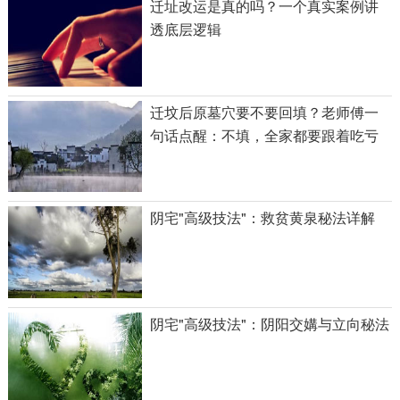
迁址改运是真的吗？一个真实案例讲
透底层逻辑
迁坟后原墓穴要不要回填？老师傅一
句话点醒：不填，全家都要跟着吃亏
阴宅"高级技法"：救贫黄泉秘法详解
阴宅"高级技法"：阴阳交媾与立向秘法