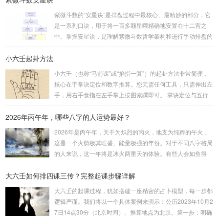
（通常是三位数）分成两半。前几位数为上卦，后几位数为下
紫微斗数的“安星诀”是排盘过程中最核心、最精妙的部分，它
卦。如果数字是偶数位，则前后平分；如果是奇数位，则前部
是一系列口诀，用于将一百多颗星曜精确地安置在十二宫之
分比后部分少一位。例如，数字 256：前一位 2 为上卦后两
中。掌握安星诀，是理解紫微斗数哲学架构和进行手动排盘的
位...
基础。一、 安星诀的核心框架安星诀并非单一口诀，而是一
小六壬起卦方法
个完整的系统，遵循严格的步骤。其核心顺序是：定紫微 →
安十四主星 → 布辅星 → 排四化。整个排盘流程与安星诀的依
小六壬（也称“马前课”或“掐指一算”）的起卦方法非常简便，
赖关系，可以清晰地通过下图展现：二、 核心安星诀详解1.
核心在于掌诀定位和数字推算。您无需任何工具，只需伸出左
安紫微星诀（定帝星）这是所有安星的第一步，至关重要。口
手，用右手食指在左手掌上按图索骥即可。 掌诀定位与五行
诀：紫微天机星逆行，隔一阳武天同行，...
属性：大安：位于食指根部，属木，青龙，主数1、4、5，大
2026年丙午年，哪些八字的人运势最好？
吉。留连：位于食指指尖，属水，玄武，主数2、7、8，凶。
速喜：位于中指指尖，属火，朱雀，主数3、6、9，吉。赤
2026年是丙午年，天干为炽烈的丙火，地支为纯粹的午火，
口：位于无名指指尖，属金，白虎，主数4、1、2，凶。小
这是一个火势极其旺盛、能量极强的年份。对于不同八字格局
吉：位于无名指根部，属木，六合，主数5、3、8，吉。空
的人来说，这一年将是冰火两重天的体验。有些人会如鱼得
亡：位于中指根部，属土，勾陈，...
水，运势冲天；而有些人则会倍感煎熬，挑战重重。核心原
大六壬如何排四课三传？完整起课步骤详解
理：吉凶在于平衡与需求八字讲究五行平衡与“喜用神”。喜用
神就是那个能对你的命局起到最好平衡、补助作用的五行。20
大六壬的起课过程，犹如搭建一座精密的占卜模型，每一步都
26年丙午，是火力全开的一年。因此：八字命局中“喜火”、“用
逻辑严谨。我们将以一个具体案例来演示：公历2023年10月2
火”的人，等于得到了天地最强能量的帮助，犹如天降神助，
7日14点30分（北京时间）。推算地点为北京。第一步：明确
运势自然一飞冲天。八字命局中“忌火”的人...