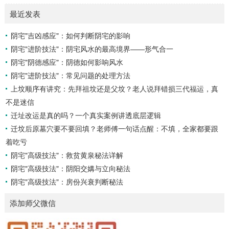
概念与准备工具四课：事物的四个发展阶段或矛盾的四个层
最近发表
面。它是分析事体现状的基石。三传：事物发展、演变的三个
核心过程（发用、移易、归计）。它是推演事态发展的主线。
阴宅"吉凶感应"：如何判断阴宅的影响
你需要：一张空白的天地盘（内含十二地支）、月将、当天日
阴宅"进阶技法"：阴宅风水的最高境界——形气合一
干日支。第二步：核心步骤——排四课四课是“三传”之母，此
步必须精准。1. 定月将（布“天盘”的...
阴宅"阴德感应"：阴德如何影响风水
阴宅"进阶技法"：常见问题的处理方法
上坟顺序有讲究：先拜祖坟还是父坟？老人说拜错损三代福运，真
不是迷信
迁址改运是真的吗？一个真实案例讲透底层逻辑
迁坟后原墓穴要不要回填？老师傅一句话点醒：不填，全家都要跟
着吃亏
阴宅"高级技法"：救贫黄泉秘法详解
阴宅"高级技法"：阴阳交媾与立向秘法
阴宅"高级技法"：房份兴衰判断秘法
添加师父微信